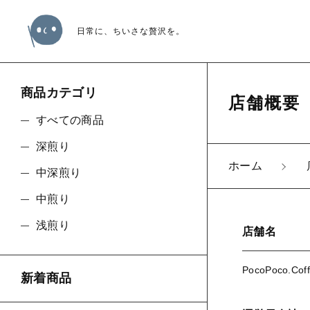
日常に、ちいさな贅沢を。
商品カテゴリ
店舗概要
すべての商品
深煎り
ホーム
中深煎り
親カテゴリ
中煎り
浅煎り
店舗名
PocoPoco.Coff
価格帯
新着商品
～