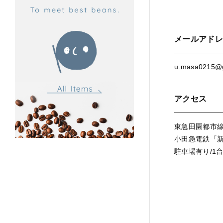
メールアドレ
u.masa0215@
アクセス
東急田園都市線
小田急電鉄「新
駐車場有り/1