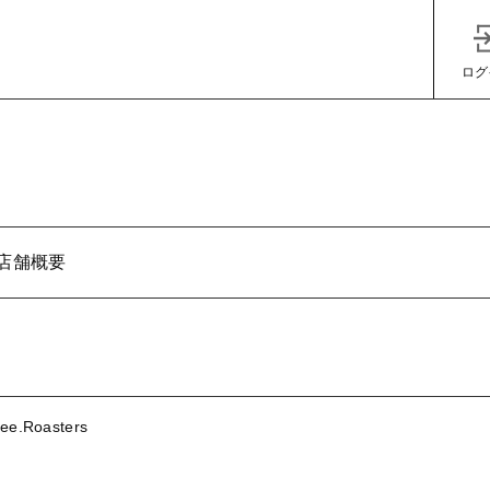
ログ
店舗概要
子カテゴリ
ee.Roasters
その他
在庫あり
セ