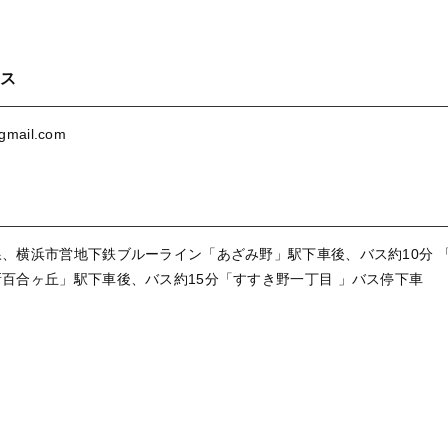
ス
gmail.com
、横浜市営地下鉄ブルーライン「あざみ野」駅下車後、バス約10分 
百合ヶ丘」駅下車後、バス約15分「すすき野一丁目 」バス停下車
台