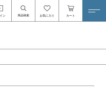
商品検索
イン
お気に入り
カート
ホーム
すべての商品
深煎り
中深煎り
中煎り
浅煎り
新着商品
ール