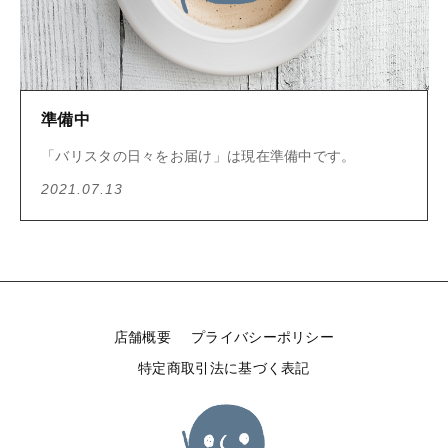
新着商品
その他
在庫あり
セール
セール
準備中
並び順
「バリスタの日々をお届け」は現在準備中です。
2021.07.13
当店について
お知らせ
バリスタの日々をお届け
ご利用ガイド
店舗概要
プライバシーポリシー
お問い合わせ
特定商取引法に基づく表記
ログイン