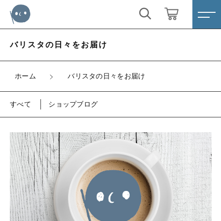
キーワード検索
ログイン / 会員登録
バリスタの日々をお届け
すべて
お気に入り
ホーム
バリスタの日々をお届け
こだわり検索
深煎り
すべて
ショップブログ
親カテゴリ
中深煎り
すべての商品
深煎り
中煎り
子カテゴリ
中深煎り
浅煎り
中煎り
価格帯
浅煎り
～