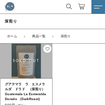
キーワード検索
ログイン / 会員登録
深煎り
すべて
お気に入り
ホーム
商品一覧
深煎り
こだわり検索
深煎り
親カテゴリ
中深煎り
すべての商品
深煎り
中煎り
子カテゴリ
中深煎り
グアテマラ ラ エスメラ
浅煎り
ルダ ドラド （深煎り）
中煎り
Guatemala La Esmeralda
価格帯
浅煎り
Dorado （DarkRoast)
～
900円