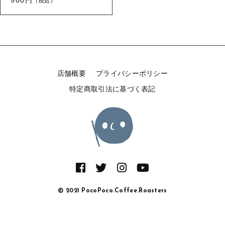
（税込）
新着商品
その他
在庫あり
セール
セール
並び順
店舗概要
プライバシーポリシー
特定商取引法に基づく表記
当店について
お知らせ
バリスタの日々をお届け
ご利用ガイド
お問い合わせ
© 2021 PocoPoco.Coffee.Roasters
ログイン